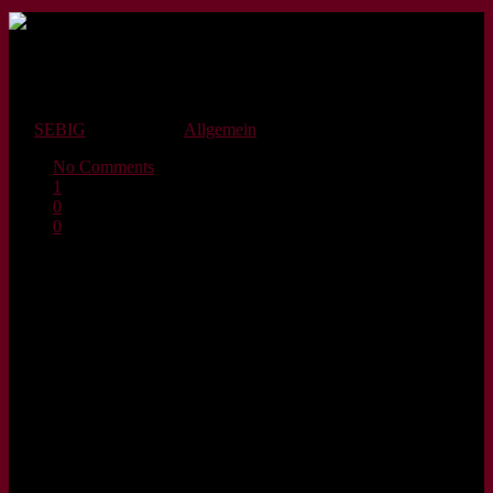
Bio Bescheinigung 2025
By
SEBIG
13. Juni 2025
Allgemein
No Comments
1
0
0