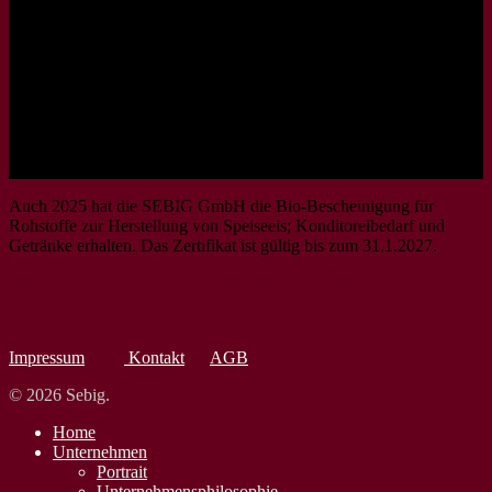
Auch 2025 hat die SEBIG GmbH die Bio-Bescheinigung für
Rohstoffe zur Herstellung von Speiseeis; Konditoreibedarf und
Getränke erhalten. Das Zertifikat ist gültig bis zum 31.1.2027.
Klicken Sie hier zum Download des Zertifikats
Impressum
Kontakt
AGB
© 2026 Sebig.
Home
Unternehmen
Portrait
Unternehmens­philosophie