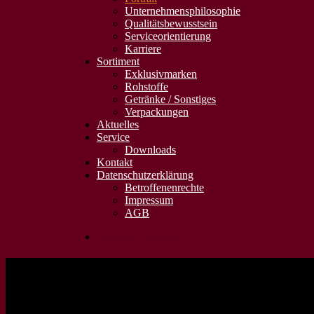
Unternehmens­philosophie
Qualitäts­bewusstsein
Serviceorientierung
Karriere
Sortiment
Exklusivmarken
Rohstoffe
Getränke / Sonstiges
Verpackungen
Aktuelles
Service
Downloads
Kontakt
Datenschutzerklärung
Betroffenenrechte
Impressum
AGB
No menu assigned!