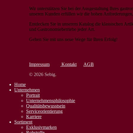
Wir unterstützen Sie bei der Ausgestaltung Ihres gas
unseren Kunden erfüllen wir die hohen Anforderungen, d
Entdecken Sie in unserem Katalog die klassischen Artik
und Gastronomiebetriebe jeder Art.
Gehen Sie mit uns neue Wege für Ihren Erfolg!
Impressum
Kontakt
AGB
© 2026 Sebig.
Home
Unternehmen
Portrait
Unternehmens­philosophie
Qualitäts­bewusstsein
Serviceorientierung
Karriere
Sortiment
Exklusivmarken
Rohstoffe